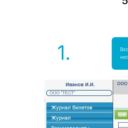
5
1.
Вх
не