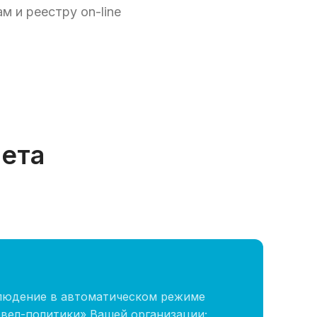
м и реестру on-line
нета
людение в автоматическом режиме
евел-политики» Вашей организации;