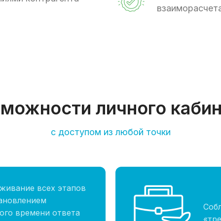
взаиморасчета
можности личного каби
с доступом из любой точки
живание всех этапов
тановлением
Соб
ого времени ответа
«тр