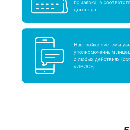
по заявке, в соответст
договора
Настройка системы ув
уполномоченным лицам
о любых действиях (со
«ИРИС»;