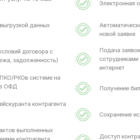
Электронная о
 выгрузкой данных
Автоматическо
новой заявке
Подача заявок
условий договора с
сотрудниками 
тежа, задолженность)
интернет
ПКО/РКОв системе на
из ОФД
Получение бил
ейскуранта контрагента
Сохранение ис
актов выполненных
Доступ контра
ниями контрагента