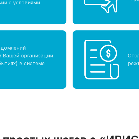
вии с условиями
едомлений
 Вашей организации
Отс
бытиях) в системе
реж