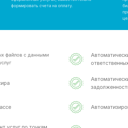
формировать счета на оплату.
би
пр
це
Автоматическ
ых файлов с данными
услуг
ответственных
Автоматически
сира
задолженност
ассе
Автоматизиров
т услуг по точкам