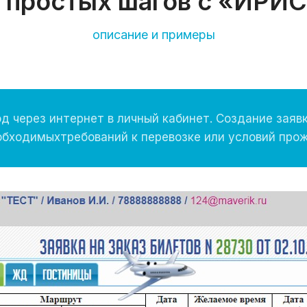
 простых шагов с «ИРИ
описание и примеры
од через интернет в личный кабинет. Создание заяв
обходимыхтребований к перевозке или условий прож