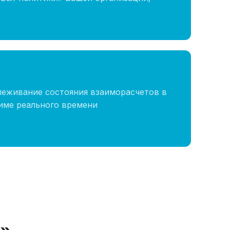
леживание состояния взаиморасчетов в
име реального времени