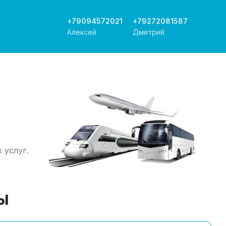
+79094572021
+79272081587
Алексей
Дмитрий
 услуг.
ы