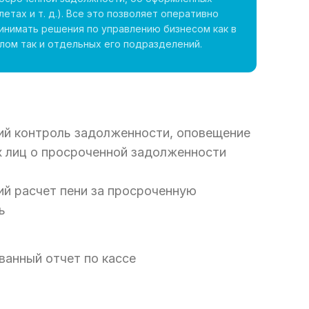
летах и т. д.). Все это позволяет оперативно
инимать решения по управлению бизнесом как в
лом так и отдельных его подразделений.
ий контроль задолженности, оповещение
 лиц о просроченной задолженности
й расчет пени за просроченную
ь
анный отчет по кассе