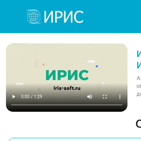
А
о
д